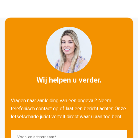
Wij helpen u verder.
Vragen naar aanleiding van een ongeval? Neem
telefonisch contact op of laat een bericht achter. Onze
letselschade jurist vertelt direct waar u aan toe bent.