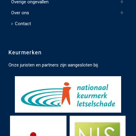
Overige ongevallen
g
t
Over ons
e
Contact
l
a
t
Keurmerken
e
n
Onze juristen en partners zijn aangesloten bij:
.