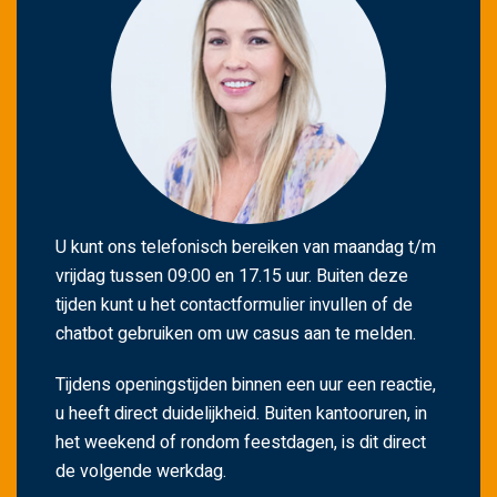
g
t
e
l
a
t
e
n
.
U kunt ons telefonisch bereiken van maandag t/m
vrijdag tussen 09:00 en 17.15 uur. Buiten deze
tijden kunt u het contactformulier invullen of de
chatbot gebruiken om uw casus aan te melden.
Tijdens openingstijden binnen een uur een reactie,
u heeft direct duidelijkheid. Buiten kantooruren, in
het weekend of rondom feestdagen, is dit direct
de volgende werkdag.