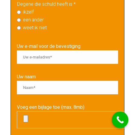
Degene die schuld heeft is *
ikzelf
een ander
weet ik niet
Uw e-mail voor de bevestiging
Uw naam
Voeg een bijlage toe (max. 8mb)