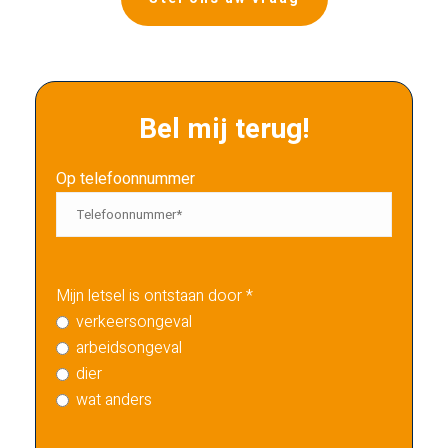
Bel mij terug!
Op telefoonnummer
Mijn letsel is ontstaan door *
verkeersongeval
arbeidsongeval
dier
wat anders