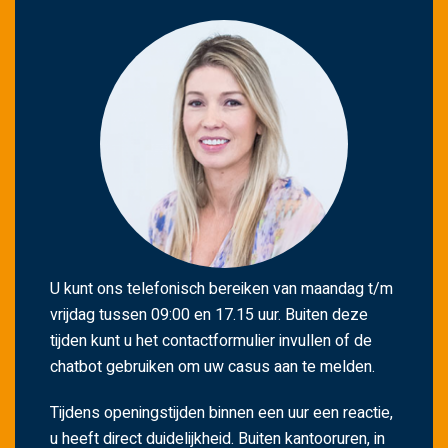
l
e
e
g
t
e
l
a
t
e
n
U kunt ons telefonisch bereiken van maandag t/m
.
vrijdag tussen 09:00 en 17.15 uur. Buiten deze
tijden kunt u het contactformulier invullen of de
chatbot gebruiken om uw casus aan te melden.
Tijdens openingstijden binnen een uur een reactie,
u heeft direct duidelijkheid. Buiten kantooruren, in