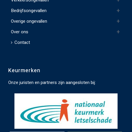
Verkeersongevallen
l
e
Bedrijfsongevallen
e
Overige ongevallen
g
t
Over ons
e
Contact
l
a
t
Keurmerken
e
n
Onze juristen en partners zijn aangesloten bij:
.