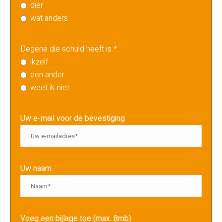
dier
wat anders
Degene die schuld heeft is *
ikzelf
een ander
weet ik niet
Uw e-mail voor de bevestiging
Uw naam
Voeg een bijlage toe (max. 8mb)