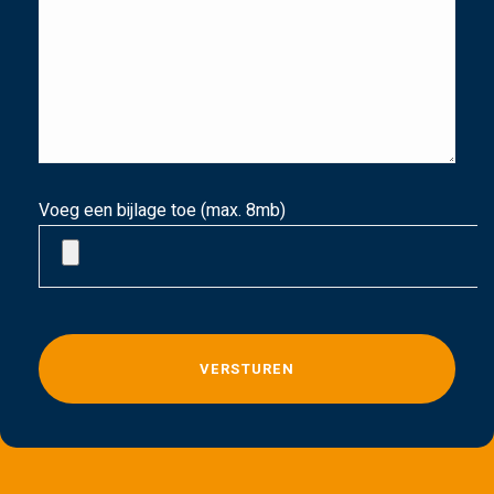
Voeg een bijlage toe (max. 8mb)
G
e
l
i
e
v