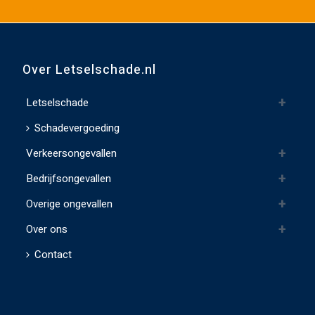
e
d
i
t
Over Letselschade.nl
v
e
Letselschade
l
Schadevergoeding
d
Verkeersongevallen
l
e
Bedrijfsongevallen
e
Overige ongevallen
g
t
Over ons
e
Contact
l
a
t