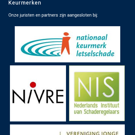
e
Keurmerken
n
Onze juristen en partners zijn aangesloten bij:
.