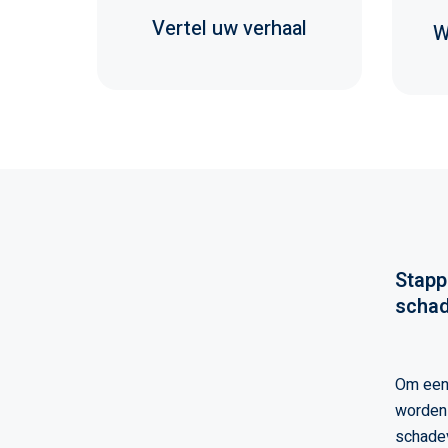
Vertel uw verhaal
W
Stapp
schad
Om een 
worden 
schadev