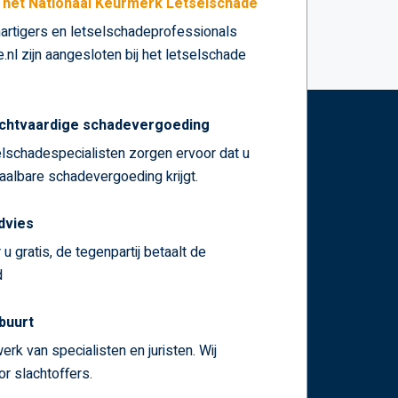
j het Nationaal Keurmerk Letselschade
artigers en letselschadeprofessionals
nl zijn aangesloten bij het letselschade
chtvaardige schadevergoeding
lschadespecialisten zorgen ervoor dat u
haalbare schadevergoeding krijgt.
advies
u gratis, de tegenpartij betaalt de
d
 buurt
erk van specialisten en juristen. Wij
r slachtoffers.