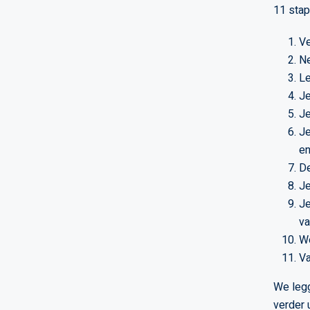
11 stap
Ve
Ne
Le
Je
Je
Je
en
De
Je
Je
va
We
Va
We legg
verder u