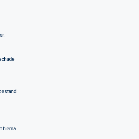
er.
 schade
toestand
t hierna