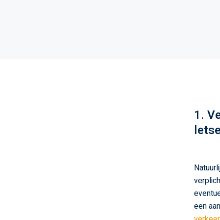
1. V
lets
Natuurli
verplic
eventue
een aan
verkee