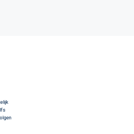
elijk
lfs
volgen