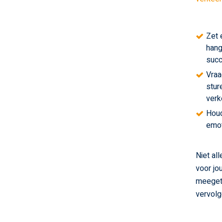
Zet 
hang
succ
Vraa
stur
verk
Houd
emot
Niet al
voor jo
meegete
vervolg