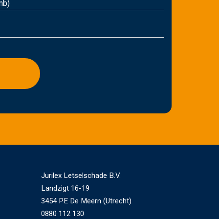
mb)
Jurilex Letselschade B.V.
Landzigt 16-19
3454 PE De Meern (Utrecht)
0880 112 130