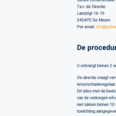
Jurilex Letselschade 
T.a.v. de Directie
Landzigt 16-19
3454PE De Meern
Per email:
info@jurilex
De procedu
U ontvangt binnen 2 w
De directie vraagt v
letselschaderegelaar.
Dit alles met de bedo
van de verkregen info
niet lukken binnen 10 
toelichting aangegeve