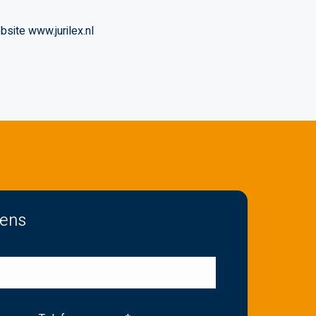
bsite www.jurilex.nl
vens