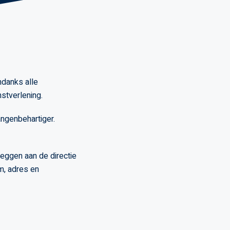
ndanks alle
stverlening.
angenbehartiger.
leggen aan de directie
m, adres en