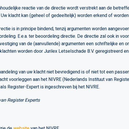
nhoudelijke reactie van de directie wordt verstrekt aan de betref
. Uw klacht kan (geheel of gedeeltelijk) worden erkend of worde
rectie is in principe bindend, tenzij argumenten worden aangevoer
deling. E.e.a. ter beoordeling directie. De directie zal ook in v
estiging van de (aanvullende) argumenten een schriftelijke en 
lachten worden door Jurilex Letselschade B.V. geregistreerd en t
handeling van uw klacht niet bevredigend is of niet tot een passen
lacht voorleggen aan het NIVRE (Nederlands Instituut van Registe
als Register-Expert is ingeschreven bij het NIVRE.
van Register Experts
 zie de
website
van het NIVRE.