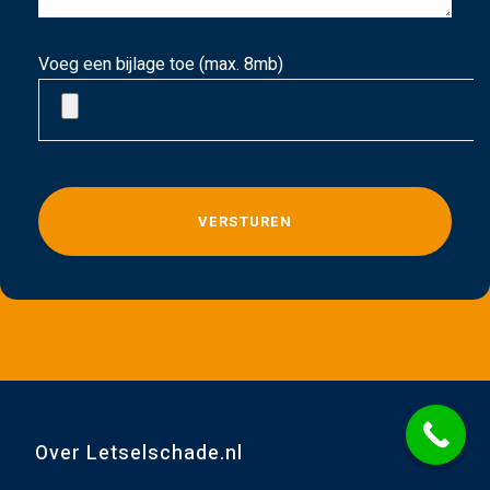
Voeg een bijlage toe (max. 8mb)
G
e
l
i
e
v
e
d
i
t
Over Letselschade.nl
v