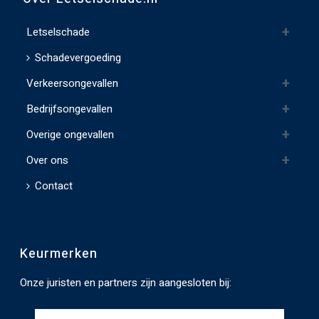
v
e
Letselschade
l
Schadevergoeding
d
Verkeersongevallen
l
e
Bedrijfsongevallen
e
Overige ongevallen
g
t
Over ons
e
Contact
l
a
t
Keurmerken
e
n
Onze juristen en partners zijn aangesloten bij:
.