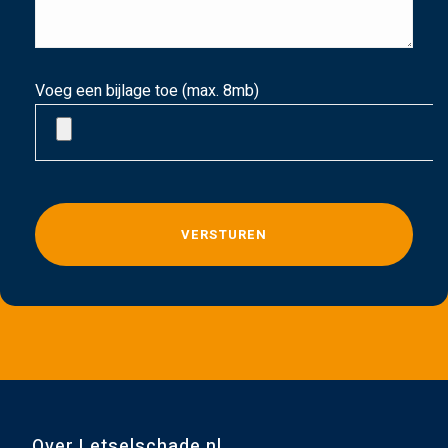
Voeg een bijlage toe (max. 8mb)
G
e
l
i
e
v
e
d
i
t
Over Letselschade.nl