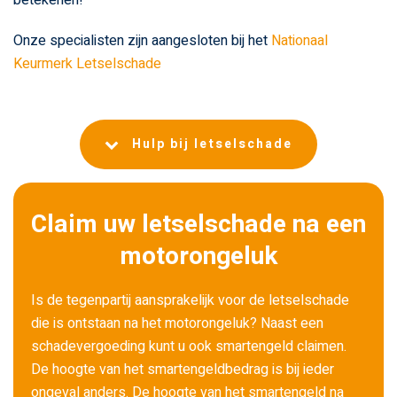
betekenen!
Onze specialisten zijn aangesloten bij het
Nationaal
Keurmerk Letselschade
Hulp bij letselschade
Claim uw letselschade na een
motorongeluk
Is de tegenpartij aansprakelijk voor de letselschade
die is ontstaan na het motorongeluk? Naast een
schadevergoeding kunt u ook smartengeld claimen.
De hoogte van het smartengeldbedrag is bij ieder
ongeval anders. De hoogte van het smartengeld na