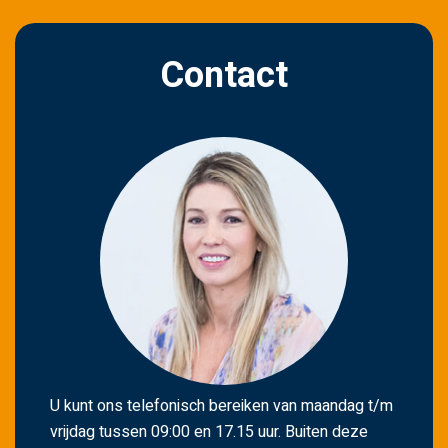
i
t
Contact
v
e
l
d
l
e
e
g
t
e
l
a
t
U kunt ons telefonisch bereiken van maandag t/m
e
vrijdag tussen 09:00 en 17.15 uur. Buiten deze
n