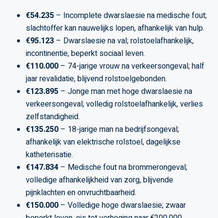
€54.235
– Incomplete dwarslaesie na medische fout;
slachtoffer kan nauwelijks lopen, afhankelijk van hulp.
€95.123
– Dwarslaesie na val; rolstoelafhankelijk,
incontinentie, beperkt sociaal leven.
€110.000
– 74-jarige vrouw na verkeersongeval; half
jaar revalidatie, blijvend rolstoelgebonden.
€123.895
– Jonge man met hoge dwarslaesie na
verkeersongeval; volledig rolstoelafhankelijk, verlies
zelfstandigheid.
€135.250
– 18-jarige man na bedrijfsongeval;
afhankelijk van elektrische rolstoel, dagelijkse
katheterisatie.
€147.834
– Medische fout na brommerongeval;
volledige afhankelijkheid van zorg, blijvende
pijnklachten en onvruchtbaarheid.
€150.000
– Volledige hoge dwarslaesie; zwaar
beperkt leven, eis tot verhoging naar €200.000