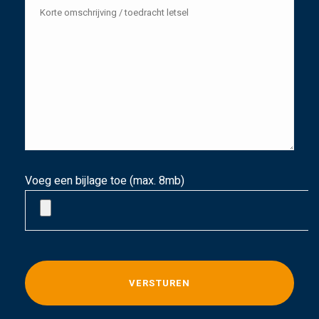
Voeg een bijlage toe (max. 8mb)
G
e
l
i