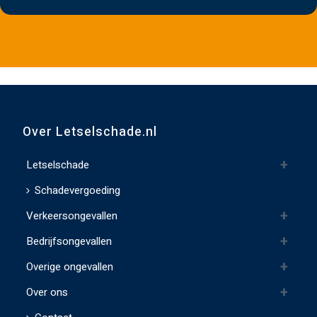
e
v
e
d
i
t
v
Over Letselschade.nl
e
l
Letselschade
d
Schadevergoeding
l
Verkeersongevallen
e
e
Bedrijfsongevallen
g
Overige ongevallen
t
e
Over ons
l