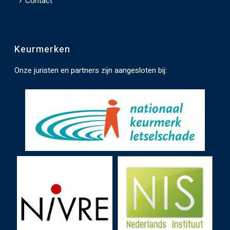
Contact
a
t
e
Keurmerken
n
.
Onze juristen en partners zijn aangesloten bij: