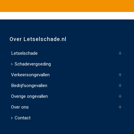
e
d
i
t
v
Over Letselschade.nl
e
l
Letselschade
d
Schadevergoeding
l
Verkeersongevallen
e
e
Bedrijfsongevallen
g
Overige ongevallen
t
e
Over ons
l
Contact
a
t