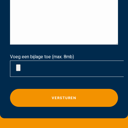
Voeg een bijlage toe (max. 8mb)
G
e
l
i
e
v