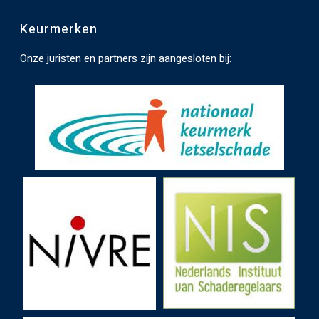
e
Keurmerken
n
.
Onze juristen en partners zijn aangesloten bij: