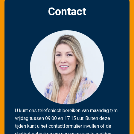
t
Contact
v
e
l
d
l
e
e
g
t
e
l
a
t
U kunt ons telefonisch bereiken van maandag t/m
e
vrijdag tussen 09:00 en 17.15 uur. Buiten deze
n
tijden kunt u het contactformulier invullen of de
.
chatbot gebruiken om uw casus aan te melden.