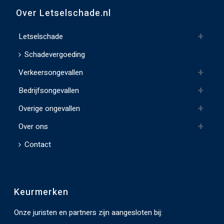
v
Over Letselschade.nl
e
l
Letselschade
d
Schadevergoeding
l
Verkeersongevallen
e
e
Bedrijfsongevallen
g
Overige ongevallen
t
e
Over ons
l
Contact
a
t
e
Keurmerken
n
.
Onze juristen en partners zijn aangesloten bij: