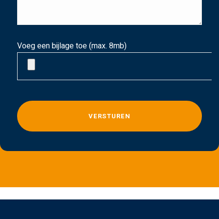
Voeg een bijlage toe (max. 8mb)
G
e
l
i
e
v
e
d
i
t