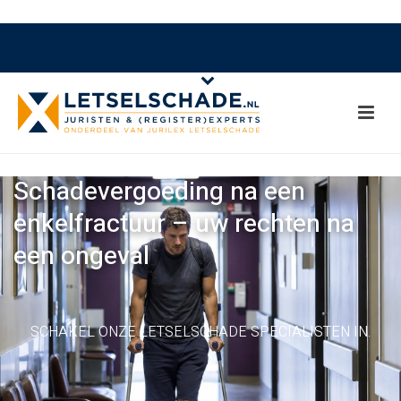
Schadevergoeding na een
enkelfractuur – uw rechten na
een ongeval
SCHAKEL ONZE LETSELSCHADE SPECIALISTEN IN.