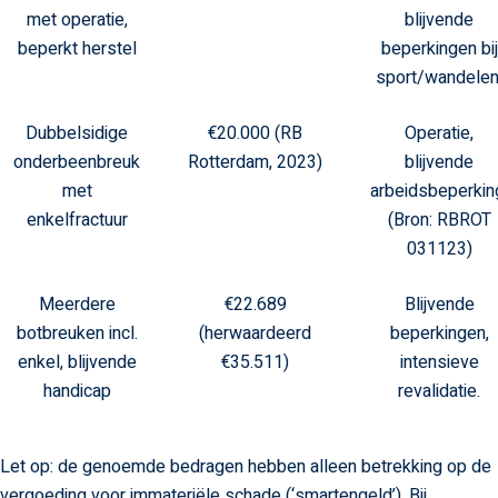
met operatie,
blijvende
beperkt herstel
beperkingen bij
sport/wandelen
Dubbelsidige
€20.000 (RB
Operatie,
onderbeenbreuk
Rotterdam, 2023)
blijvende
met
arbeidsbeperkin
enkelfractuur
(Bron: RBROT
031123)
Meerdere
€22.689
Blijvende
botbreuken incl.
(herwaardeerd
beperkingen,
enkel, blijvende
€35.511)
intensieve
handicap
revalidatie.
Let op: de genoemde bedragen hebben alleen betrekking op de
vergoeding voor immateriële schade (‘smartengeld’). Bij