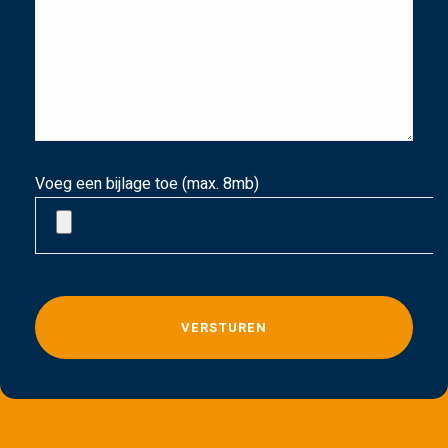
Voeg een bijlage toe (max. 8mb)
G
e
l
i
e
v