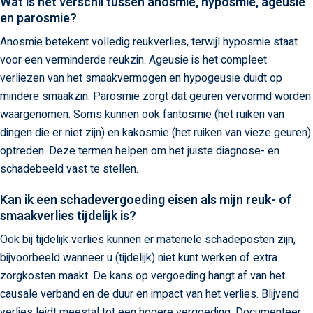
Wat is het verschil tussen anosmie, hyposmie, ageusie
en parosmie?
Anosmie betekent volledig reukverlies, terwijl hyposmie staat
voor een verminderde reukzin. Ageusie is het compleet
verliezen van het smaakvermogen en hypogeusie duidt op
mindere smaakzin. Parosmie zorgt dat geuren vervormd worden
waargenomen. Soms kunnen ook fantosmie (het ruiken van
dingen die er niet zijn) en kakosmie (het ruiken van vieze geuren)
optreden. Deze termen helpen om het juiste diagnose- en
schadebeeld vast te stellen.
Kan ik een schadevergoeding eisen als mijn reuk- of
smaakverlies tijdelijk is?
Ook bij tijdelijk verlies kunnen er materiële schadeposten zijn,
bijvoorbeeld wanneer u (tijdelijk) niet kunt werken of extra
zorgkosten maakt. De kans op vergoeding hangt af van het
causale verband en de duur en impact van het verlies. Blijvend
verlies leidt meestal tot een hogere vergoeding. Documenteer