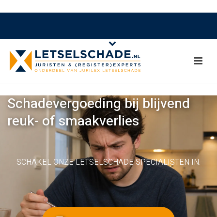
Schadevergoeding bij blijvend
reuk- of smaakverlies
SCHAKEL ONZE LETSELSCHADE SPECIALISTEN IN.