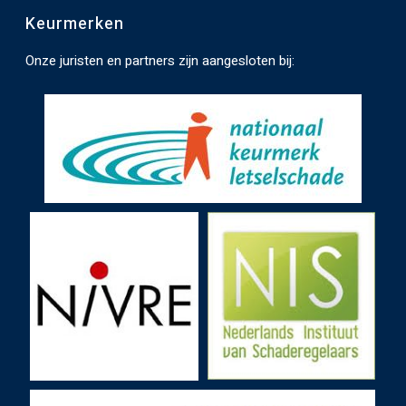
e
Keurmerken
n
.
Onze juristen en partners zijn aangesloten bij: