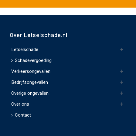
e
d
i
t
v
Over Letselschade.nl
e
l
Letselschade
d
Schadevergoeding
l
Verkeersongevallen
e
e
Bedrijfsongevallen
g
Overige ongevallen
t
e
Over ons
l
Contact
a
t