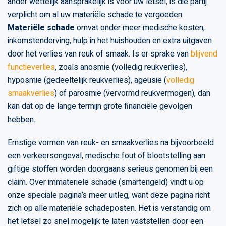
ander wettelijk aansprakelijk is voor uw letsel, is die partij
verplicht om al uw materiële schade te vergoeden.
Materiële schade
omvat onder meer medische kosten,
inkomstenderving, hulp in het huishouden en extra uitgaven
door het verlies van reuk of smaak. Is er sprake van
blijvend
functieverlies
, zoals anosmie (volledig reukverlies),
hyposmie (gedeeltelijk reukverlies), ageusie (
volledig
smaakverlies
) of parosmie (vervormd reukvermogen), dan
kan dat op de lange termijn grote financiële gevolgen
hebben.
Ernstige vormen van reuk- en smaakverlies na bijvoorbeeld
een verkeersongeval, medische fout of blootstelling aan
giftige stoffen worden doorgaans serieus genomen bij een
claim. Over immateriële schade (smartengeld) vindt u op
onze speciale pagina’s meer uitleg, want deze pagina richt
zich op alle materiële schadeposten. Het is verstandig om
het letsel zo snel mogelijk te laten vaststellen door een