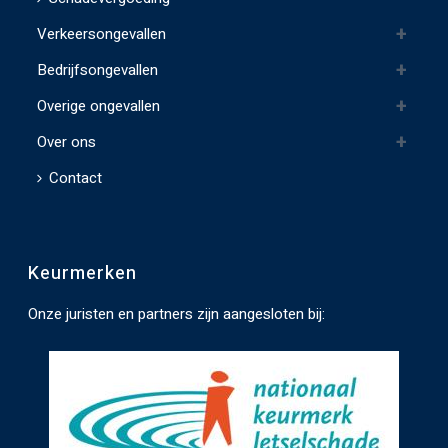
l
Verkeersongevallen
e
e
Bedrijfsongevallen
g
Overige ongevallen
t
e
Over ons
l
Contact
a
t
e
Keurmerken
n
.
Onze juristen en partners zijn aangesloten bij: