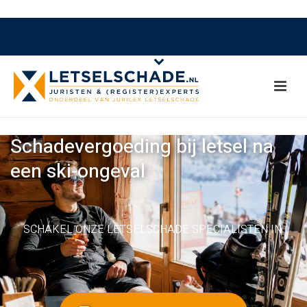
Schadevergoeding bij letsel na
een ski-ongeval
SCHAKEL ONZE LETSELSCHADE SPECIALISTEN IN.