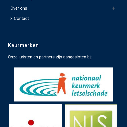
t
e
Over ons
l
Contact
a
t
e
Keurmerken
n
.
Onze juristen en partners zijn aangesloten bij: