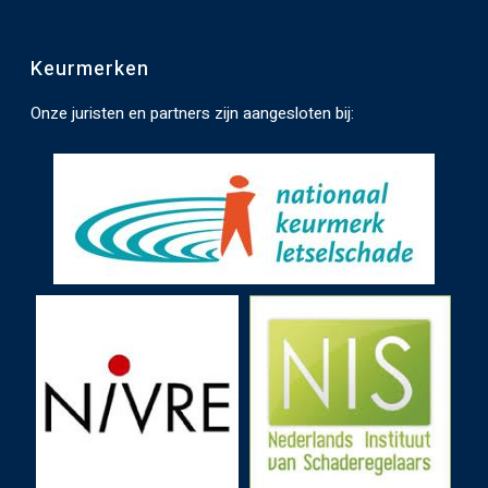
t
e
Keurmerken
n
.
Onze juristen en partners zijn aangesloten bij: