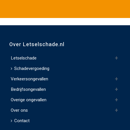
v
e
d
i
t
v
Over Letselschade.nl
e
l
Letselschade
d
Schadevergoeding
l
Verkeersongevallen
e
e
Bedrijfsongevallen
g
Overige ongevallen
t
e
Over ons
l
Contact
a