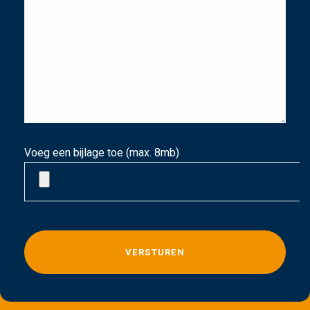
Voeg een bijlage toe (max. 8mb)
G
e
l
i
e