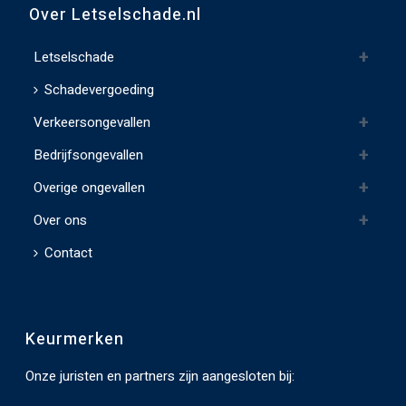
v
Over Letselschade.nl
e
l
Letselschade
d
Schadevergoeding
l
Verkeersongevallen
e
e
Bedrijfsongevallen
g
Overige ongevallen
t
e
Over ons
l
Contact
a
t
e
Keurmerken
n
.
Onze juristen en partners zijn aangesloten bij: