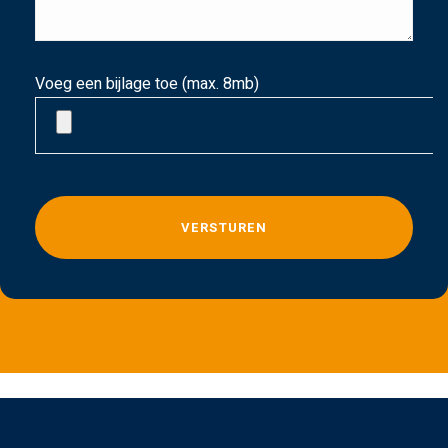
Voeg een bijlage toe (max. 8mb)
G
e
l
i
e
v
e
d
i
t