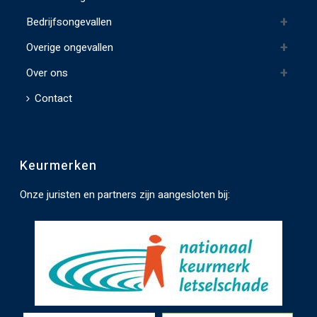
e
Bedrijfsongevallen
g
Overige ongevallen
t
e
Over ons
l
Contact
a
t
e
Keurmerken
n
.
Onze juristen en partners zijn aangesloten bij: