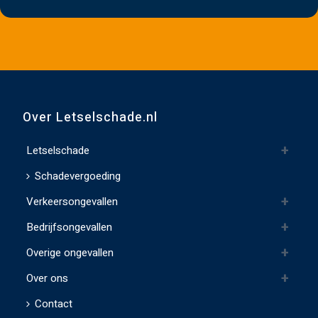
i
e
v
e
d
i
t
Over Letselschade.nl
v
e
Letselschade
l
Schadevergoeding
d
Verkeersongevallen
l
e
Bedrijfsongevallen
e
Overige ongevallen
g
t
Over ons
e
Contact
l