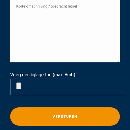
Voeg een bijlage toe (max. 8mb)
G
e
l