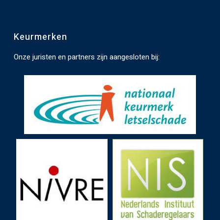
a
t
Keurmerken
e
n
Onze juristen en partners zijn aangesloten bij:
.