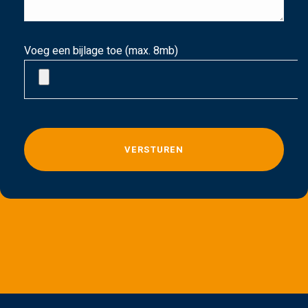
Voeg een bijlage toe (max. 8mb)
G
e
l
i
e
v
e
d
i
t
v