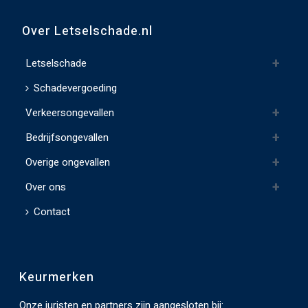
e
Over Letselschade.nl
l
d
Letselschade
l
Schadevergoeding
e
e
Verkeersongevallen
g
Bedrijfsongevallen
t
e
Overige ongevallen
l
Over ons
a
Contact
t
e
n
.
Keurmerken
Onze juristen en partners zijn aangesloten bij: