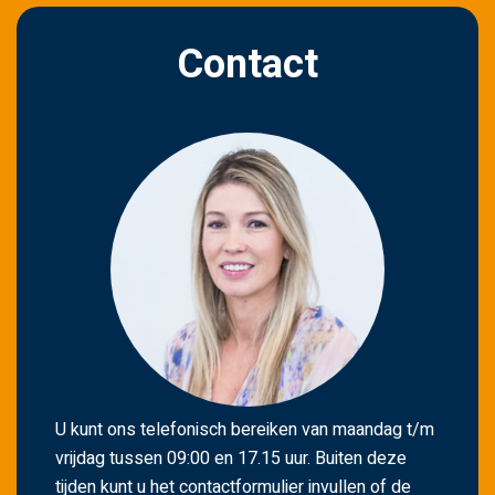
v
e
Contact
l
d
l
e
e
g
t
e
l
a
t
e
n
U kunt ons telefonisch bereiken van maandag t/m
.
vrijdag tussen 09:00 en 17.15 uur. Buiten deze
tijden kunt u het contactformulier invullen of de