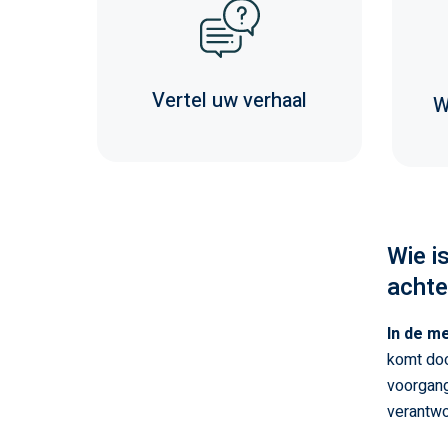
Vertel uw verhaal
W
Wie i
achte
In de me
komt doo
voorgange
verantwo