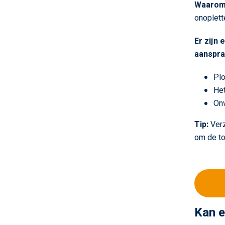
Waaro
onoplett
Er zijn
aansprak
Plo
Het
Onv
Tip:
Verz
om de to
Kan e