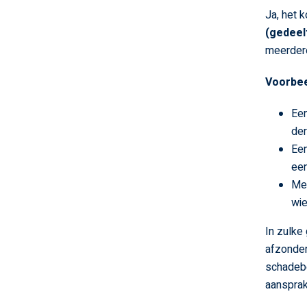
Ja, het 
(gedeelt
meerdere 
Voorbee
Een
der
Een
een
Mee
wie
In zulke
afzonder
schadebe
aansprak