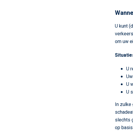
Wannee
U kunt (d
verkeers
om uw eig
Situatie
U r
Uw 
U w
U s
In zulke
schadeaf
slechts 
op basis