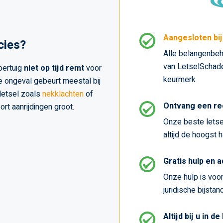
Aangesloten bi
cies?
Alle belangenbeh
van LetselSchade.
oertuig
niet op tijd remt
voor
keurmerk
pe ongeval gebeurt meestal bij
 letsel zoals
nekklachten
of
Ontvang een re
ort aanrijdingen groot.
Onze beste letse
altijd de hoogst 
Gratis hulp en 
Onze hulp is voor 
juridische bijstan
Altijd bij u in de