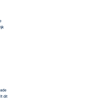
e
ijk
hade
t dit