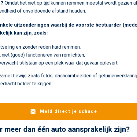
m?
Omdat het niet op tijd kunnen remmen meestal wordt gezien a
endheid of onvoldoende afstand houden.
 enkele uitzonderingen waarbij de voorste bestuurder (med
elijk kan zijn, zoals:
tseling en zonder reden hard remmen;
 niet (goed) functioneren van remlichten;
erwacht stilstaan op een plek waar dat gevaar oplevert.
amel bewijs zoals foto’s, dashcambeelden of getuigenverklarin
edracht helder te krijgen.
Meld direct je schade
r meer dan één auto aansprakelijk zijn?