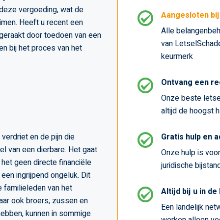
op deze vergoeding, wat de
Aangesloten bi
imen. Heeft u recent een
Alle belangenbeh
 geraakt door toedoen van een
van LetselSchade.
n bij het proces van het
keurmerk
Ontvang een re
Onze beste letse
altijd de hoogst 
verdriet en de pijn die
Gratis hulp en 
sel van een dierbare. Het gaat
Onze hulp is voor 
 het geen directe financiële
juridische bijstan
een ingrijpend ongeluk. Dit
 familieleden van het
Altijd bij u in de
maar ook broers, zussen en
Een landelijk netw
 hebben, kunnen in sommige