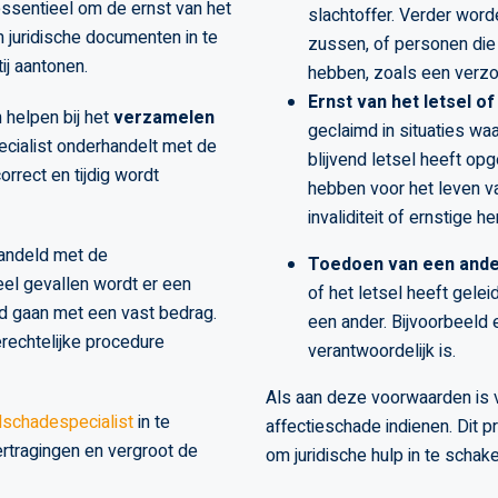
 essentieel om de ernst van het
slachtoffer. Verder word
m juridische documenten in te
zussen, of personen die
ij aantonen.
hebben, zoals een verzo
Ernst van het letsel of
 helpen bij het
verzamelen
geclaimd in situaties waa
ecialist onderhandelt met de
blijvend letsel heeft op
orrect en tijdig wordt
hebben voor het leven va
invaliditeit of ernstige 
handeld met de
Toedoen van een ande
eel gevallen wordt er een
of het letsel heeft gelei
rd gaan met een vast bedrag.
een ander. Bijvoorbeeld 
rechtelijke procedure
verantwoordelijk is.
Als aan deze voorwaarden is 
lschadespecialist
in te
affectieschade indienen. Dit 
ertragingen en vergroot de
om juridische hulp in te schake