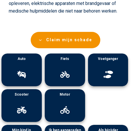
opleveren, elektrische apparaten met brandgevaar of
medische hulpmiddelen die niet naar behoren werken.
Claim mijn schade
Auto
Fiets
Voetganger
Scooter
Motor
Mijn kind is
Ik ben aangereden
Als bijrijder