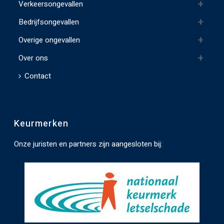
Verkeersongevallen
l
e
Bedrijfsongevallen
e
Overige ongevallen
g
t
Over ons
e
Contact
l
a
t
Keurmerken
e
n
Onze juristen en partners zijn aangesloten bij:
.