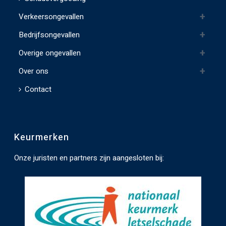
d
Verkeersongevallen
l
e
Bedrijfsongevallen
e
Overige ongevallen
g
t
Over ons
e
Contact
l
a
t
Keurmerken
e
n
Onze juristen en partners zijn aangesloten bij:
.