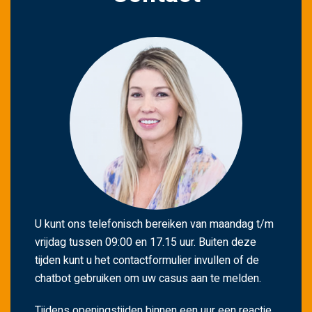
e
l
d
l
e
e
g
t
e
l
a
t
U kunt ons telefonisch bereiken van maandag t/m
e
vrijdag tussen 09:00 en 17.15 uur. Buiten deze
n
tijden kunt u het contactformulier invullen of de
.
chatbot gebruiken om uw casus aan te melden.
Tijdens openingstijden binnen een uur een reactie,