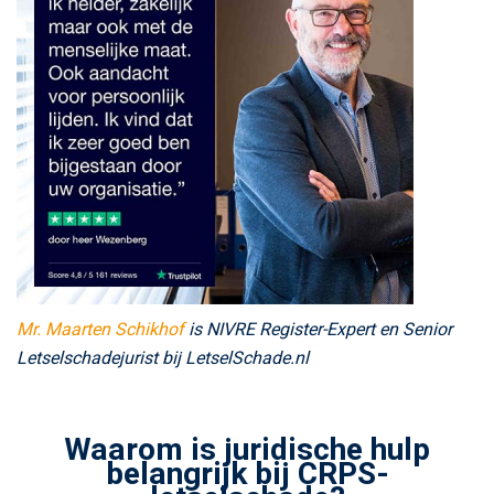
Mr. Maarten Schikhof
is NIVRE Register-Expert en Senior
Letselschadejurist
bij LetselSchade.nl
Waarom is juridische hulp
belangrijk bij CRPS-