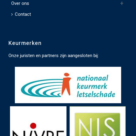
e
Over ons
l
Contact
a
t
e
Keurmerken
n
.
Onze juristen en partners zijn aangesloten bij: