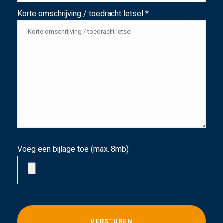
Korte omschrijving / toedracht letsel *
Voeg een bijlage toe (max. 8mb)
G
e