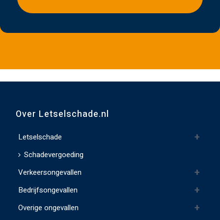
l
i
e
v
e
d
i
t
v
Over Letselschade.nl
e
l
Letselschade
d
Schadevergoeding
l
Verkeersongevallen
e
e
Bedrijfsongevallen
g
Overige ongevallen
t