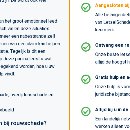
 zijn. Dit wordt ook wel
Aangesloten bi
Alle belangenbeh
an het groot emotioneel leed
van LetselSchade.
isch vallen deze situaties
keurmerk
nneer een nabestaande zelf
ienen van een claim kan helpen
Ontvang een re
tie. Tegelijk is dit een
Onze beste letse
p deze pagina leest u wat
altijd de hoogst 
toegekend worden, hoe u uw
p vindt.
Gratis hulp en 
Onze hulp is voor 
juridische bijstan
hade, overlijdensschade en
Altijd bij u in de
orbeeld
Een landelijk netw
n bij rouwschade?
werken alleen voo