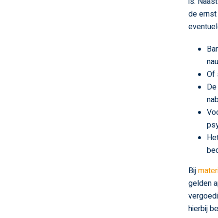
is. Naas
de ernst
eventue
Ban
nau
Of 
De 
na
Voo
psy
Het
bed
Bij
mater
gelden a
vergoedi
hierbij b