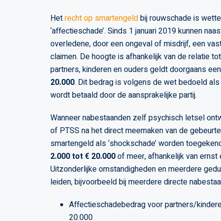
Het
recht op smartengeld
bij rouwschade is wettel
‘affectieschade’. Sinds 1 januari 2019 kunnen naa
overledene, door een ongeval of misdrijf, een va
claimen. De hoogte is afhankelijk van de relatie tot
partners, kinderen en ouders geldt doorgaans ee
20.000
. Dit bedrag is volgens de wet bedoeld als
wordt betaald door de aansprakelijke partij.
Wanneer nabestaanden zelf psychisch letsel ontw
of PTSS na het direct meemaken van de gebeurte
smartengeld als ‘shockschade’ worden toegekend
2.000 tot € 20.000
of meer, afhankelijk van ernst 
Uitzonderlijke omstandigheden en meerdere gedu
leiden, bijvoorbeeld bij meerdere directe nabestaa
Affectieschadebedrag voor partners/kindere
20.000