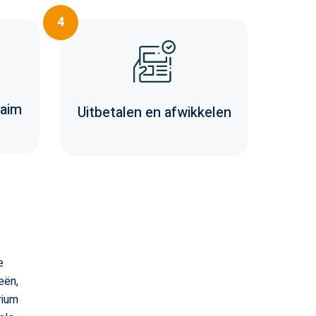
4
aim
Uitbetalen en afwikkelen
e
eën,
rium