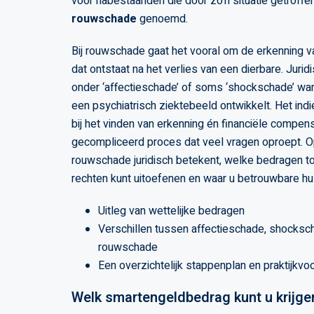
voor nabestaanden die door zo’n situatie getroffen
rouwschade
genoemd.
Bij rouwschade gaat het vooral om de erkenning v
dat ontstaat na het verlies van een dierbare. Jurid
onder ‘affectieschade’ of soms ‘shockschade’ wa
een psychiatrisch ziektebeeld ontwikkelt. Het ind
bij het vinden van erkenning én financiële compensa
gecompliceerd proces dat veel vragen oproept. O
rouwschade juridisch betekent, welke bedragen 
rechten kunt uitoefenen en waar u betrouwbare hul
Uitleg van wettelijke bedragen
Verschillen tussen affectieschade, shocksc
rouwschade
Een overzichtelijk stappenplan en praktijkvo
Welk smartengeldbedrag kunt u krijge