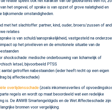
t de relatie speelt ook het karakter van de gebeurtenis een rol, zo
 van het ongeval, of sprake is van opzet of grove nalatigheid en
le bijkomende omstandigheden.
d met het slachtoffer: partner, kind, ouder, broers/zussen of an
we relaties
sprake is van schuld/aansprakelijkheid, vastgesteld na onderzo
impact op het privéleven en de emotionele situatie van de
bestaanden
r shockschade: medische onderbouwing van lichamelijk of
chisch letsel, bijvoorbeeld PTSS
 aantal getroffen nabestaanden (ieder heeft recht op een eigen
rag bij affectieschade)
iële overlijdensschade
(zoals inkomensverlies of opvoedingsko
parte regels en wordt op maat beoordeeld wat een redelijke
ng is. De ANWB Smartengeldgids en de Wet Affectieschade zijn
elangrijke bronnen voor vergelijking.