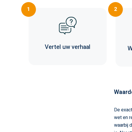
1
2
Vertel uw verhaal
W
Waardo
De exact
wet en r
waarbij 