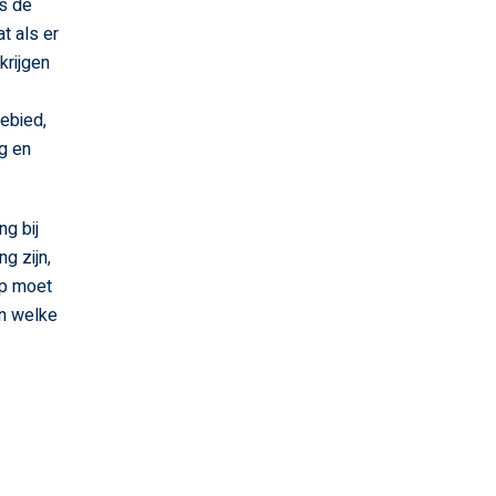
is de
t als er
 krijgen
gebied,
ag en
ng bij
g zijn,
op moet
en welke