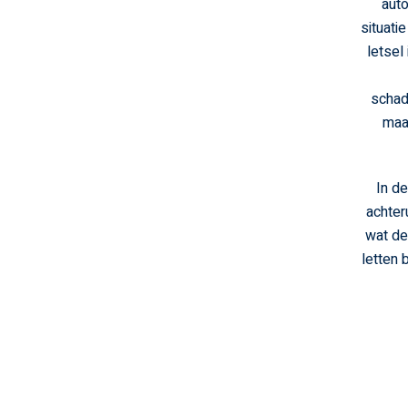
auto
situati
letsel 
schade
maar
In de
achter
wat de
letten 