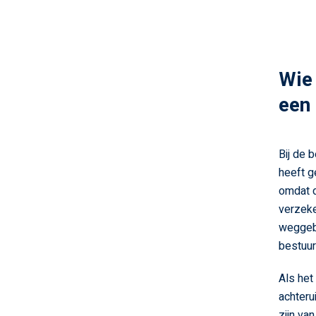
Wie 
een 
Bij de 
heeft g
omdat d
verzeke
weggebr
bestuurd
Als het
achteru
zijn va