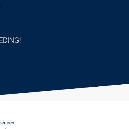
?
EDING!
eer een