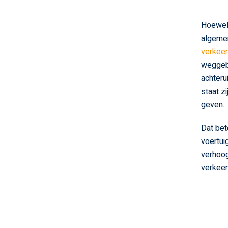
Hoewel 
algeme
verkee
weggebr
achteru
staat z
geven.
Dat bete
voertui
verhoog
verkeer