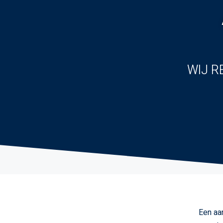
WIJ R
Een aa