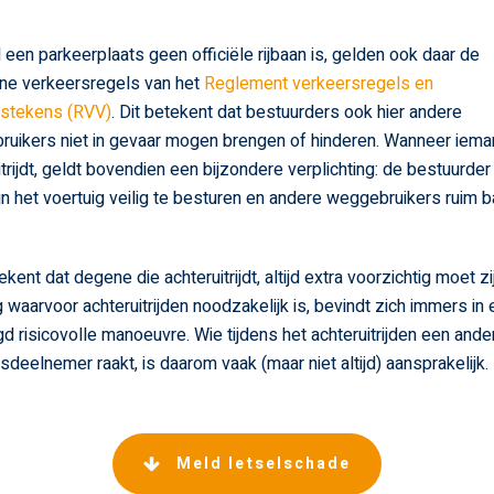
een parkeerplaats geen officiële rijbaan is, gelden ook daar de
ne verkeersregels van het
Reglement verkeersregels en
rstekens (RVV)
. Dit betekent dat bestuurders ook hier andere
uikers niet in gevaar mogen brengen of hinderen. Wanneer iema
itrijdt, geldt bovendien een bijzondere verplichting: de bestuurder
ijn het voertuig veilig te besturen en andere weggebruikers ruim 
kent dat degene die achteruitrijdt, altijd extra voorzichtig moet zi
g waarvoor achteruitrijden noodzakelijk is, bevindt zich immers in
d risicovolle manoeuvre. Wie tijdens het achteruitrijden een ande
sdeelnemer raakt, is daarom vaak (maar niet altijd) aansprakelijk.
Meld letselschade