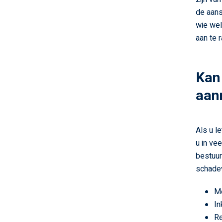
de aans
wie wel
aan te r
Kan 
aanr
Als u l
u in ve
bestuur
schadev
M
In
Re