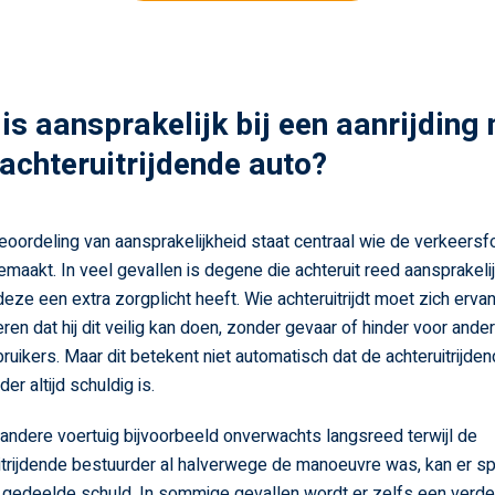
is aansprakelijk bij een aanrijding
achteruitrijdende auto?
beoordeling van aansprakelijkheid staat centraal wie de verkeersf
emaakt. In veel gevallen is degene die achteruit reed aansprakelij
eze een extra zorgplicht heeft. Wie achteruitrijdt moet zich erva
ren dat hij dit veilig kan doen, zonder gevaar of hinder voor ande
uikers. Maar dit betekent niet automatisch dat de achteruitrijde
er altijd schuldig is.
 andere voertuig bijvoorbeeld onverwachts langsreed terwijl de
itrijdende bestuurder al halverwege de manoeuvre was, kan er s
n gedeelde schuld. In sommige gevallen wordt er zelfs een verde