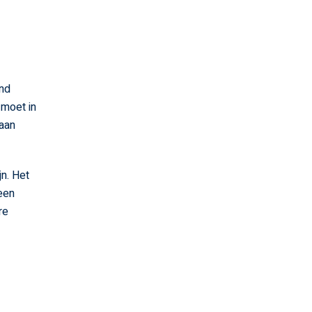
nd
 moet in
baan
jn. Het
 een
re