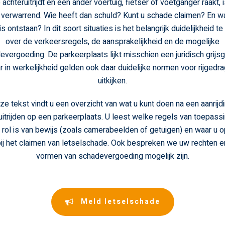
 achteruitrijdt en een ander voertuig, fietser of voetganger raakt, 
e verwarrend. Wie heeft dan schuld? Kunt u schade claimen? En wa
is ontstaan? In dit soort situaties is het belangrijk duidelijkheid te
over de verkeersregels, de aansprakelijkheid en de mogelijke
vergoeding. De parkeerplaats lijkt misschien een juridisch grijs
 in werkelijkheid gelden ook daar duidelijke normen voor rijgedr
uitkijken.
ze tekst vindt u een overzicht van wat u kunt doen na een aanrijdi
uitrijden op een parkeerplaats. U leest welke regels van toepassin
 rol is van bewijs (zoals camerabeelden of getuigen) en waar u 
bij het claimen van letselschade. Ook bespreken we uw rechten 
vormen van schadevergoeding mogelijk zijn.
Meld letselschade