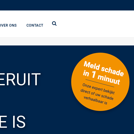
OVER ONS
CONTACT
ERUIT
 IS