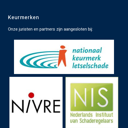
a
t
Keurmerken
e
n
Onze juristen en partners zijn aangesloten bij:
.