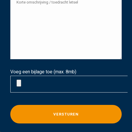
Voeg een bijlage toe (max. 8mb)
G
e
l
i