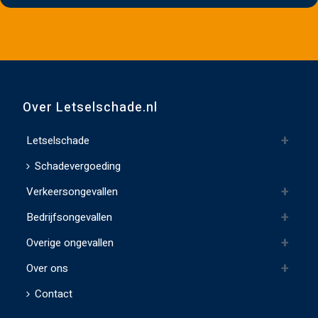
e
v
e
d
i
t
Over Letselschade.nl
v
e
Letselschade
l
Schadevergoeding
d
Verkeersongevallen
l
e
Bedrijfsongevallen
e
Overige ongevallen
g
t
Over ons
e
Contact
l