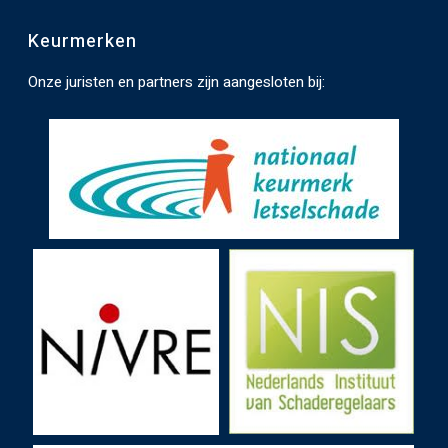
t
Keurmerken
e
n
Onze juristen en partners zijn aangesloten bij:
.