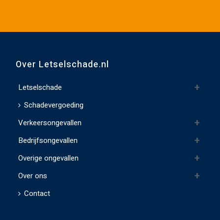
v
e
d
i
t
Over Letselschade.nl
v
e
Letselschade
l
Schadevergoeding
d
Verkeersongevallen
l
e
Bedrijfsongevallen
e
Overige ongevallen
g
t
Over ons
e
Contact
l
a