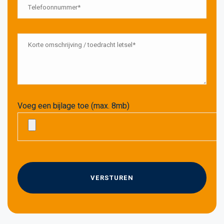
Voeg een bijlage toe (max. 8mb)
G
e
l
i
e