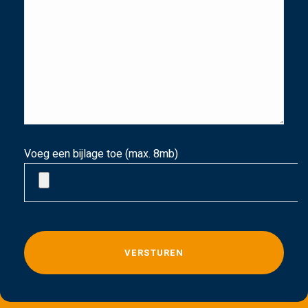
Voeg een bijlage toe (max. 8mb)
G
e
l
i
e