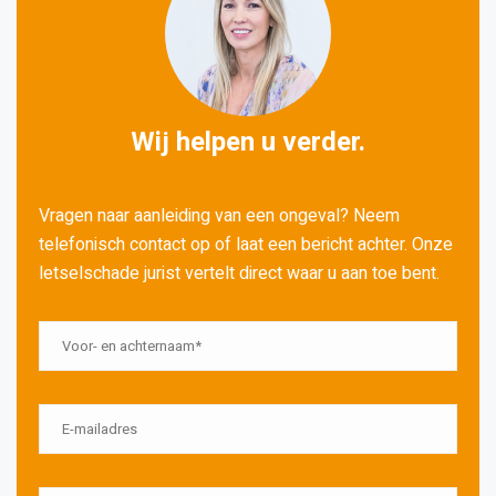
Wij helpen u verder.
Vragen naar aanleiding van een ongeval? Neem
telefonisch contact op of laat een bericht achter. Onze
letselschade jurist vertelt direct waar u aan toe bent.