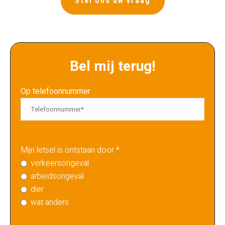
Stel ons uw vraag
Bel mij terug!
Op telefoonnummer
Mijn letsel is ontstaan door *
verkeersongeval
arbeidsongeval
dier
wat anders