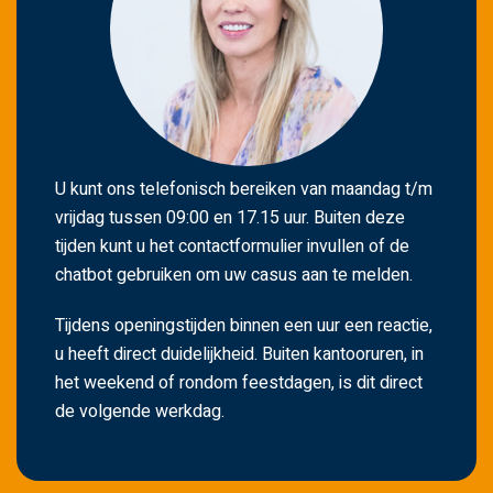
g
t
e
l
a
t
U kunt ons telefonisch bereiken van maandag t/m
e
vrijdag tussen 09:00 en 17.15 uur. Buiten deze
n
tijden kunt u het contactformulier invullen of de
.
chatbot gebruiken om uw casus aan te melden.
Tijdens openingstijden binnen een uur een reactie,
u heeft direct duidelijkheid. Buiten kantooruren, in
het weekend of rondom feestdagen, is dit direct
de volgende werkdag.