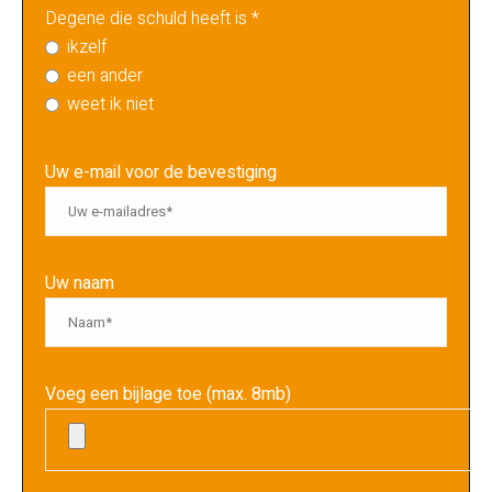
Degene die schuld heeft is *
ikzelf
een ander
weet ik niet
Uw e-mail voor de bevestiging
Uw naam
Voeg een bijlage toe (max. 8mb)