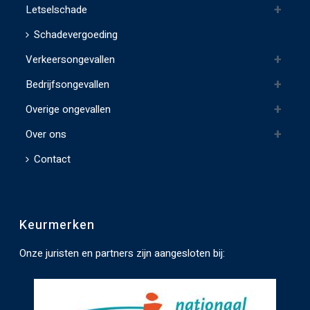
l
Letselschade
d
Schadevergoeding
l
Verkeersongevallen
e
e
Bedrijfsongevallen
g
Overige ongevallen
t
e
Over ons
l
Contact
a
t
e
Keurmerken
n
.
Onze juristen en partners zijn aangesloten bij: