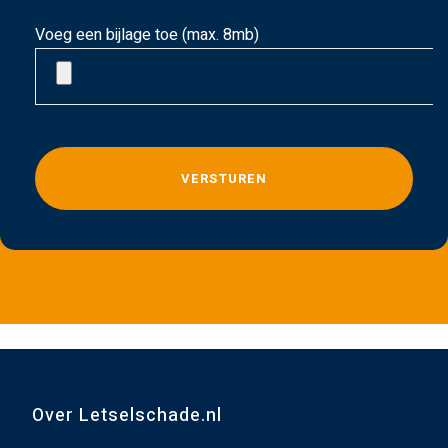
Voeg een bijlage toe (max. 8mb)
G
e
l
i
e
v
e
d
i
t
v
Over Letselschade.nl
e