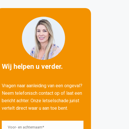
Wij helpen u verder.
Vragen naar aanleiding van een ongeval?
Neem telefonisch contact op of laat een
bericht achter. Onze letselschade jurist
vertelt direct waar u aan toe bent.