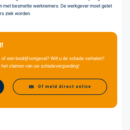
en met besmette werknemers. De werkgever moet gelet
ers ziek worden.
!
 of een bedrijfsongeval? Wilt u de schade verhalen?
j het claimen van uw schadevergoeding!
Of meld direct online