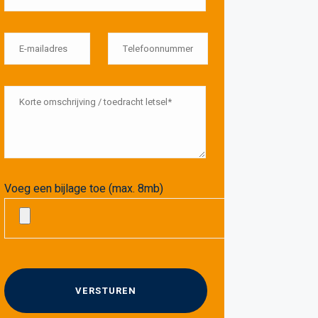
Voeg een bijlage toe (max. 8mb)
G
e
l