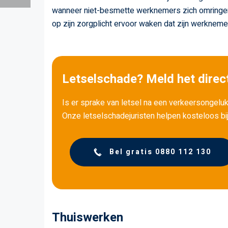
wanneer niet-besmette werknemers zich omring
op zijn zorgplicht ervoor waken dat zijn werknem
Letselschade? Meld het direct
Is er sprake van letsel na een verkeersongeluk
Onze letselschadejuristen helpen kosteloos bi
Bel gratis 0880 112 130
Thuiswerken