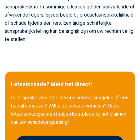
aansprakelijk is. In sommige situaties gelden aanvullende of
afwijkende regels, bijvoorbeeld bij productaansprakelijkheid
of schade tijdens een reis. Een tijdige schriftelijke
aansprakelijkstelling kan belangrijk zijn om uw rechten veilig
te stellen.
Letselschade? Meld het direct!
Is er sprake van letsel na een verkeersongeluk of een
bedrijfsongeval? Wilt u de schade verhalen? Onze
letselschadejuristen helpen kosteloos bij het claimen
van uw schadevergoeding!