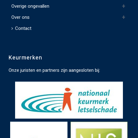
e
Overige ongevallen
g
t
Over ons
e
Contact
l
a
t
Keurmerken
e
n
Onze juristen en partners zijn aangesloten bij:
.