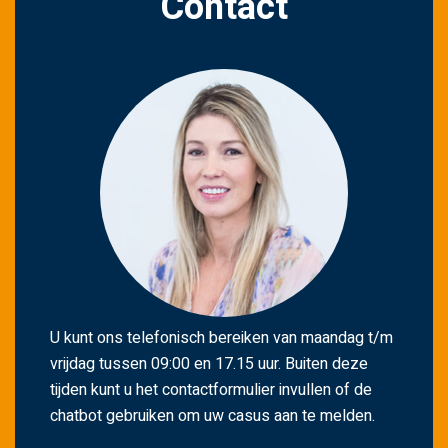
Contact
d
l
e
e
g
t
e
l
a
t
e
n
.
U kunt ons telefonisch bereiken van maandag t/m
vrijdag tussen 09:00 en 17.15 uur. Buiten deze
tijden kunt u het contactformulier invullen of de
chatbot gebruiken om uw casus aan te melden.