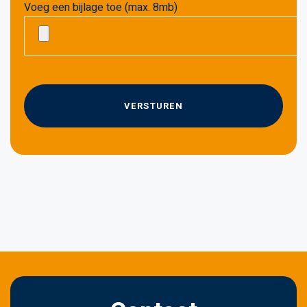
Voeg een bijlage toe (max. 8mb)
G
e
l
i
e
v
e
d
i
t
v
e
l