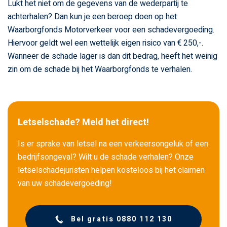
Lukt het niet om de gegevens van de wederpartij te
achterhalen? Dan kun je een beroep doen op het
Waarborgfonds Motorverkeer voor een schadevergoeding.
Hiervoor geldt wel een wettelijk eigen risico van € 250,-.
Wanneer de schade lager is dan dit bedrag, heeft het weinig
zin om de schade bij het Waarborgfonds te verhalen.
Letselschade? Meld het direct!
Is er sprake van letsel na een verkeersongeluk of een
bedrijfsongeval? Wilt u de schade verhalen? Onze
letselschadejuristen helpen kosteloos bij het claimen
van uw schadevergoeding!
Bel gratis 0880 112 130