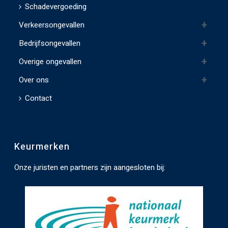
l
Schadevergoeding
d
Verkeersongevallen
l
e
Bedrijfsongevallen
e
Overige ongevallen
g
t
Over ons
e
Contact
l
a
t
Keurmerken
e
n
Onze juristen en partners zijn aangesloten bij:
.