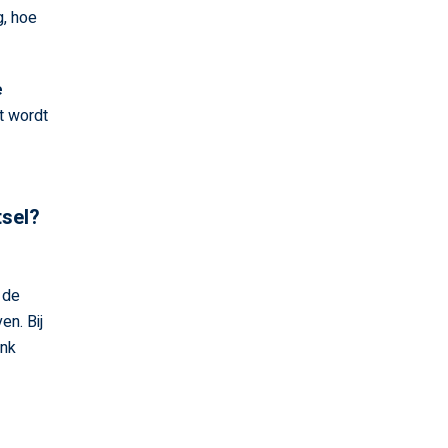
g, hoe
e
t wordt
tsel?
 de
en. Bij
ink