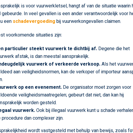
sprakelijk is voor vuurwerkletsel, hangt af van de situatie waarin 
 gebeurde. In veel gevallen is een ander verantwoordelijk voor he
 u een
schadevergoeding
bij vuurwerkongevallen claimen.
t voorkomende situaties zijn:
n particulier steekt vuurwerk te dichtbij af.
Degene die het
urwerk afstak, is dan meestal aansprakelijk.
ndeugdelijk vuurwerk of verkeerde verkoop.
Als het vuurwer
ldeed aan veiligheidsnormen, kan de verkoper of importeur aansp
n.
uurwerk op een evenement.
De organisator moet zorgen voor
ldoende veiligheidsmaatregelen; gebeurt dat niet, dan kan hij
nsprakelijk worden gesteld.
legaal vuurwerk.
Ook bij illegaal vuurwerk kunt u schade verhalen
 procedure dan complexer zijn.
prakelijkheid wordt vastgesteld met behulp van bewijs, zoals fot