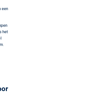
n een
ampen
s het
l
im.
oor