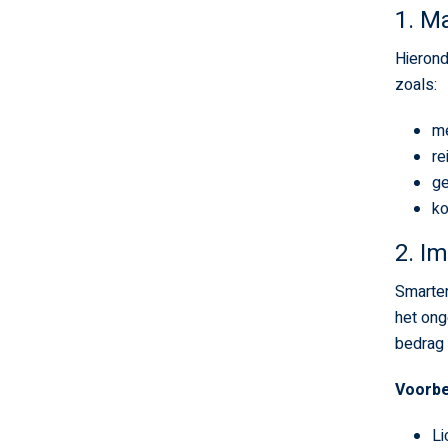
1. M
Hierond
zoals:
me
re
ge
ko
2. I
Smarten
het ong
bedrag 
Voorbe
Li