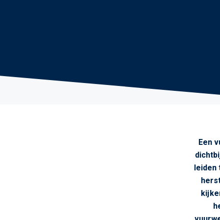
Een v
dichtb
leiden 
hers
kijke
h
vuurwe