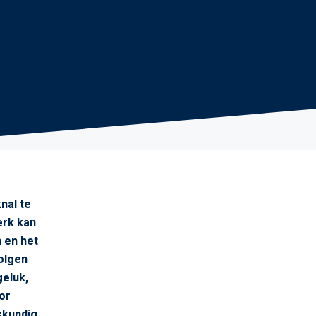
nal te
erk kan
 en het
olgen
geluk,
or
skundig