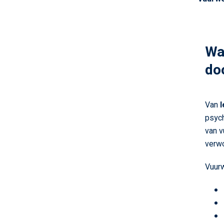
Wa
do
Van
l
psych
van v
verw
Vuurw