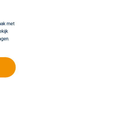
zaak met
kijk
agen.