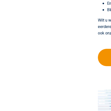
Er
Bl
Wilt u 
eerdere
ook on