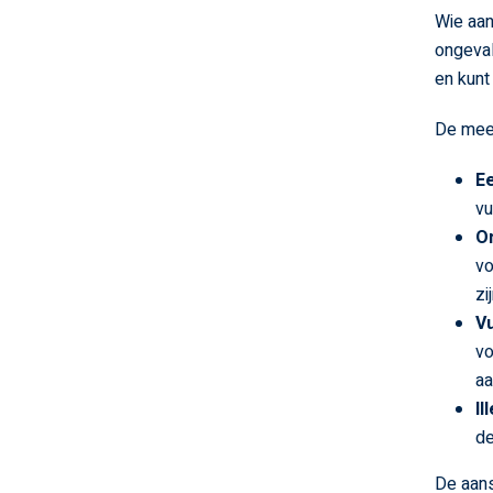
Wie aan
ongeval
en kunt
De mees
Ee
vu
O
vo
zij
V
vo
aa
Il
de
De aans