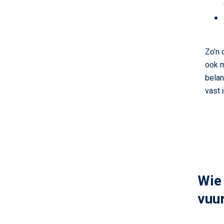
Zo’n 
ook m
belan
vast 
Wie 
vuu