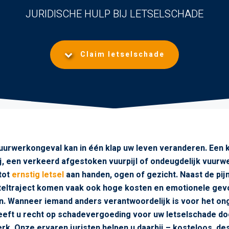
JURIDISCHE HULP BIJ LETSELSCHADE
Claim letselschade
uurwerkongeval kan in één klap uw leven veranderen. Een k
ij, een verkeerd afgestoken vuurpijl of ondeugdelijk vuurw
tot
ernstig letsel
aan handen, ogen of gezicht. Naast de pijn
teltraject komen vaak ook hoge kosten en emotionele gev
n. Wanneer iemand anders verantwoordelijk is voor het on
eeft u recht op schadevergoeding voor uw letselschade do
rk. Onze ervaren juristen helpen u daarbij – kosteloos, de