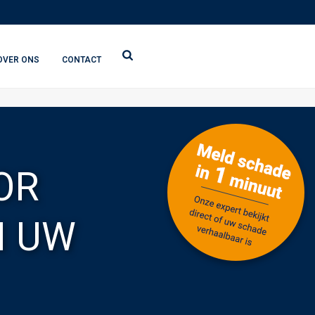
OVER ONS
CONTACT
OR
N UW