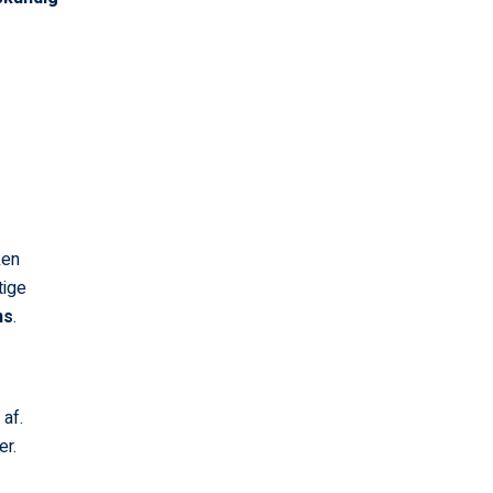
ken
tige
ns
.
 af.
er.