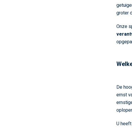
getuige
groter 
Onze sp
verant
opgepak
Welke
De hoo
ernst v
ernstig
oplopen
U heeft