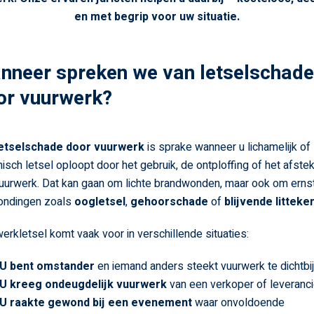
en met begrip voor uw situatie.
nneer spreken we van letselschade
or vuurwerk?
etselschade door vuurwerk
is sprake wanneer u lichamelijk of
isch letsel oploopt door het gebruik, de ontploffing of het afste
uurwerk. Dat kan gaan om lichte brandwonden, maar ook om erns
ondingen zoals
oogletsel
,
gehoorschade
of
blijvende litteke
erkletsel komt vaak voor in verschillende situaties:
U bent omstander
en iemand anders steekt vuurwerk te dichtbij
U kreeg ondeugdelijk vuurwerk
van een verkoper of leveranci
U raakte gewond bij een evenement
waar onvoldoende