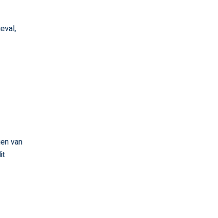
eval,
gen van
it