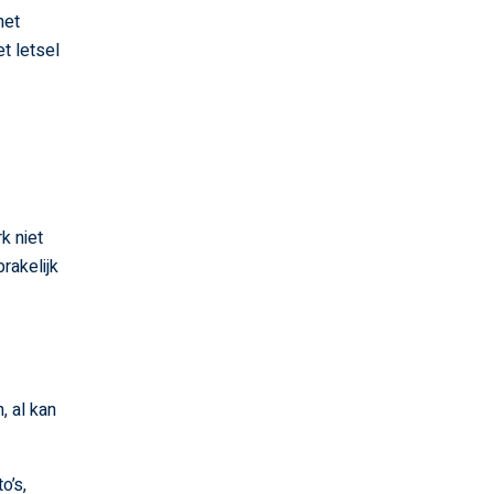
het
t letsel
k niet
rakelijk
, al kan
o’s,