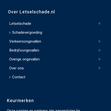
i
t
Over Letselschade.nl
v
e
Letselschade
l
Schadevergoeding
d
Verkeersongevallen
l
e
Bedrijfsongevallen
e
Overige ongevallen
g
t
Over ons
e
Contact
l
a
t
Keurmerken
e
n
Onze juristen en partners zijn aangesloten bij: