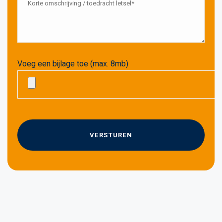
Voeg een bijlage toe (max. 8mb)
G
e
l
i
e
v
e
d