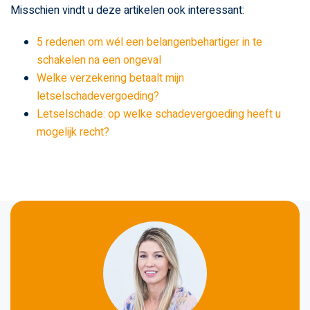
Misschien vindt u deze artikelen ook interessant:
5 redenen om wél een belangenbehartiger in te
schakelen na een ongeval
Welke verzekering betaalt mijn
letselschadevergoeding?
Letselschade: op welke schadevergoeding heeft u
mogelijk recht?