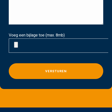
Voeg een bijlage toe (max. 8mb)
G
e
l
i
e
v
e
d